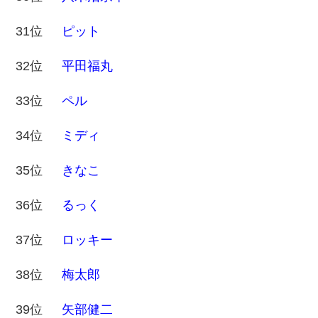
31位
ピット
32位
平田福丸
33位
ペル
34位
ミディ
35位
きなこ
36位
るっく
37位
ロッキー
38位
梅太郎
39位
矢部健二