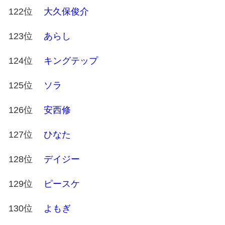
122位
大久保俊介
123位
あらし
124位
キングテップ
125位
ソラ
126位
安西修
127位
ひなた
128位
デイジー
129位
ピースケ
130位
よもぎ