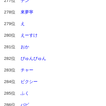
277位
テン
278位
來夢寧
279位
え
280位
えーすけ
281位
おか
282位
ぴゅんぴゅん
283位
チャー
284位
ピクシー
285位
ふく
286位
バビ