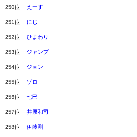
250位
えーす
251位
にじ
252位
ひまわり
253位
ジャンプ
254位
ジョン
255位
ゾロ
256位
七巳
257位
井原和司
258位
伊藤剛