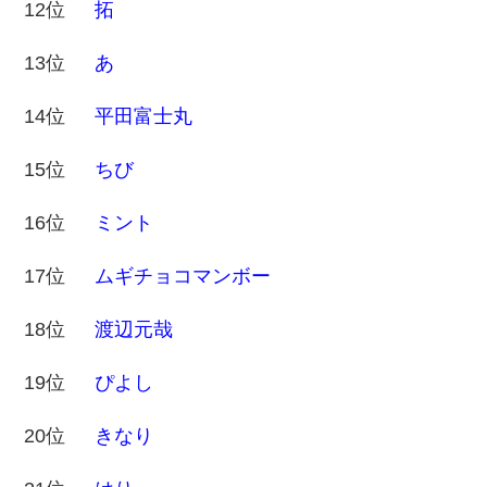
12位
拓
13位
あ
14位
平田富士丸
15位
ちび
16位
ミント
17位
ムギチョコマンボー
18位
渡辺元哉
19位
ぴよし
20位
きなり