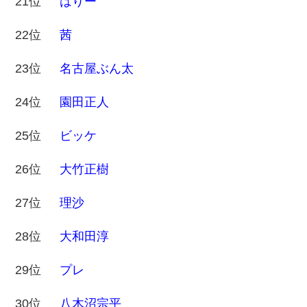
21位
はりー
22位
茜
23位
名古屋ぶん太
24位
園田正人
25位
ビッケ
26位
大竹正樹
27位
理沙
28位
大和田淳
29位
プレ
30位
八木沼宗平