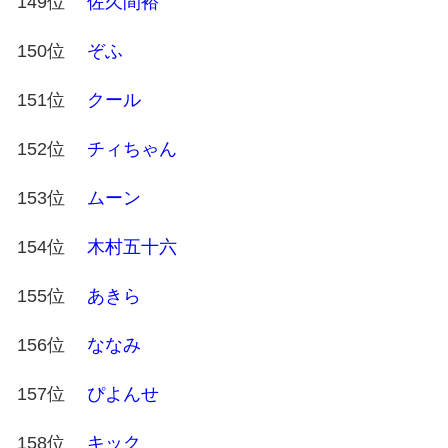
149位
佐久間裕
150位
ぞふ
151位
クール
152位
チィちゃん
153位
ムーン
154位
木村五十六
155位
あきら
156位
ななみ
157位
ぴよんせ
158位
キック