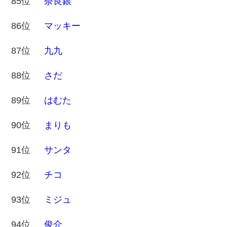
85位
奈良銀
86位
マッキー
87位
九九
88位
さだ
89位
はむた
90位
まりも
91位
サンタ
92位
チコ
93位
ミジュ
94位
俊介