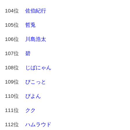
104位
佐伯紀行
105位
哲兎
106位
川島浩太
107位
碧
108位
じばにゃん
109位
ぴこっと
110位
ぴよん
111位
クク
112位
ハムラウド