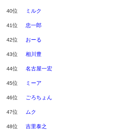
40位
ミルク
41位
忠一郎
42位
おーる
43位
相川豊
44位
名古屋一宏
45位
ミーア
46位
ごろちょん
47位
ムク
48位
吉里泰之