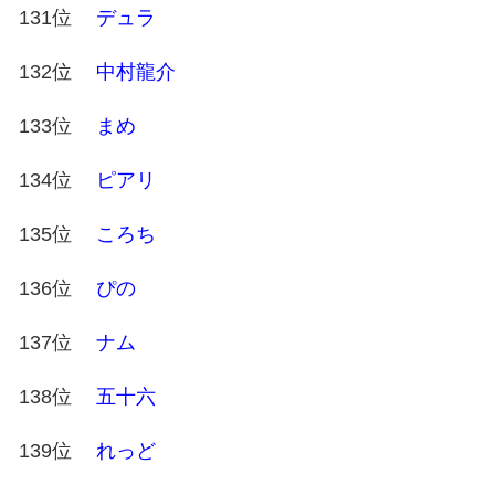
131位
デュラ
132位
中村龍介
133位
まめ
134位
ピアリ
135位
ころち
136位
ぴの
137位
ナム
138位
五十六
139位
れっど