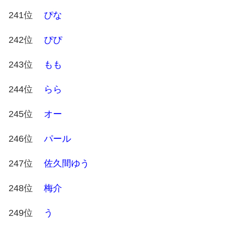
241位
ぴな
242位
ぴぴ
243位
もも
244位
らら
245位
オー
246位
パール
247位
佐久間ゆう
248位
梅介
249位
う