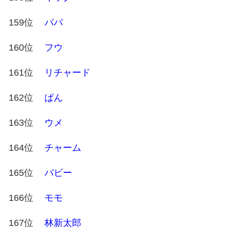
159位
パパ
160位
フウ
161位
リチャード
162位
ぱん
163位
ウメ
164位
チャーム
165位
バビー
166位
モモ
167位
林新太郎