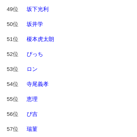
49位
坂下光利
50位
坂井学
51位
榎本虎太朗
52位
ぴっち
53位
ロン
54位
寺尾義孝
55位
恵理
56位
ぴ吉
57位
瑞菫