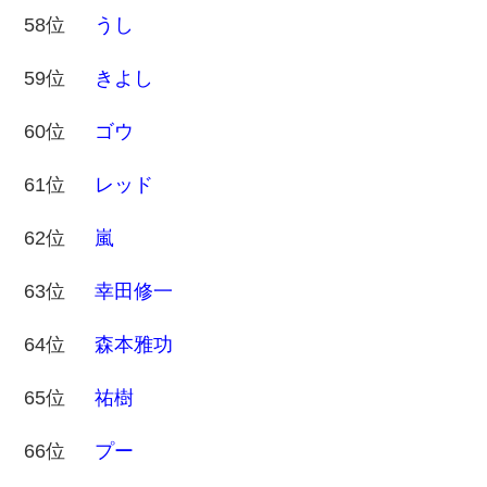
58位
うし
59位
きよし
60位
ゴウ
61位
レッド
62位
嵐
63位
幸田修一
64位
森本雅功
65位
祐樹
66位
プー