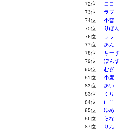
72位
ココ
73位
ラブ
74位
小雪
75位
りぼん
76位
ララ
77位
あん
78位
ちーず
79位
ぽんず
80位
むぎ
81位
小麦
82位
あい
83位
くり
84位
にこ
85位
ゆめ
86位
らな
87位
りん