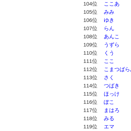
104位
ここあ
105位
みみ
106位
ゆき
107位
らん
108位
あんこ
109位
うずら
110位
くう
111位
ここ
112位
こまつばら
113位
さく
114位
つばき
115位
ほっけ
116位
ぽこ
117位
まはろ
118位
みる
119位
エマ