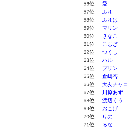
56位
愛
57位
ふゆ
58位
ふゆは
59位
マリン
60位
きなこ
61位
こむぎ
62位
つくし
63位
ハル
64位
プリン
65位
倉嶋杏
66位
大友チャコ
67位
川原あず
68位
渡辺くう
69位
おこげ
70位
りの
71位
るな