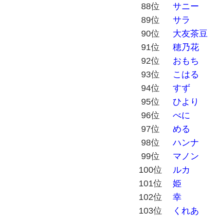
88位
サニー
89位
サラ
90位
大友茶豆
91位
穂乃花
92位
おもち
93位
こはる
94位
すず
95位
ひより
96位
べに
97位
める
98位
ハンナ
99位
マノン
100位
ルカ
101位
姫
102位
幸
103位
くれあ