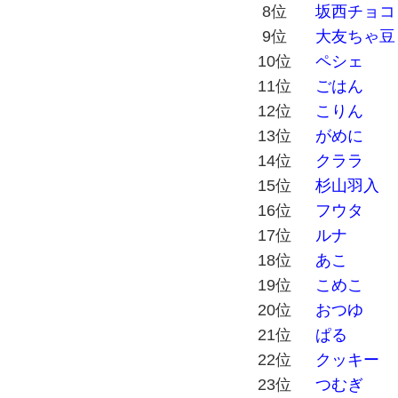
8位
坂西チョコ
9位
大友ちゃ豆
10位
ペシェ
11位
ごはん
12位
こりん
13位
がめに
14位
クララ
15位
杉山羽入
16位
フウタ
17位
ルナ
18位
あこ
19位
こめこ
20位
おつゆ
21位
ぱる
22位
クッキー
23位
つむぎ