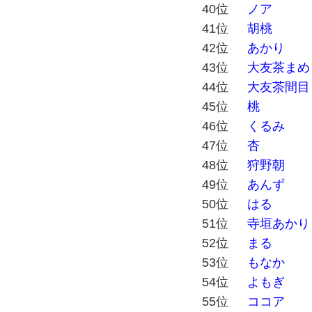
40位
ノア
41位
胡桃
42位
あかり
43位
大友茶まめ
44位
大友茶間目
45位
桃
46位
くるみ
47位
杏
48位
狩野朝
49位
あんず
50位
はる
51位
寺垣あかり
52位
まる
53位
もなか
54位
よもぎ
55位
ココア