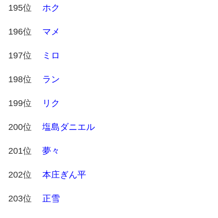
195位
ホク
196位
マメ
197位
ミロ
198位
ラン
199位
リク
200位
塩島ダニエル
201位
夢々
202位
本庄ぎん平
203位
正雪