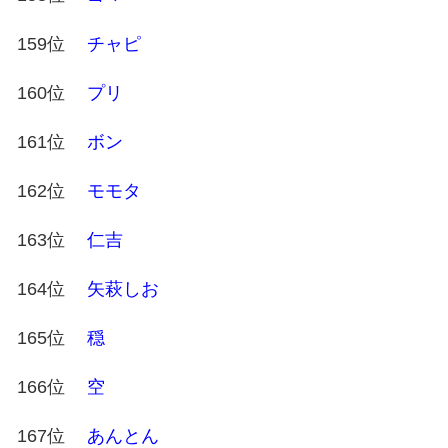
159位
チャピ
160位
プリ
161位
ボン
162位
モモタ
163位
仁吉
164位
矢萩しお
165位
穏
166位
空
167位
あんとん