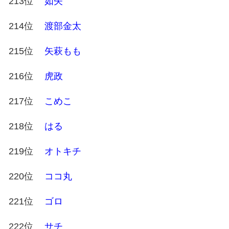
213位
如矢
214位
渡部金太
215位
矢萩もも
216位
虎政
217位
こめこ
218位
はる
219位
オトキチ
220位
ココ丸
221位
ゴロ
222位
サチ