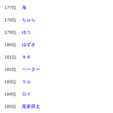
177位
海
178位
ちゅら
179位
ゆう
180位
ゆずき
181位
キキ
182位
ペーター
183位
ラル
184位
ロイ
185位
尾家舜太