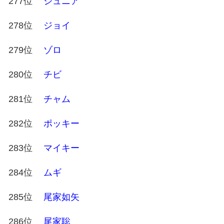
277位
ジュニア
278位
ジョイ
279位
ゾロ
280位
チビ
281位
チャム
282位
ポッキー
283位
マイキー
284位
ムギ
285位
尾家如矢
286位
尾家聡