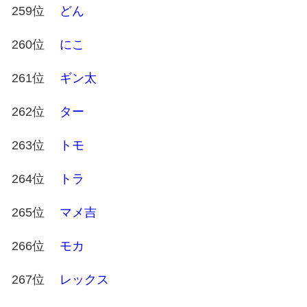
259位
どん
260位
にこ
261位
ギン太
262位
ター
263位
トモ
264位
トラ
265位
マメ吉
266位
モカ
267位
レックス