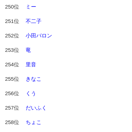
250位
ミー
251位
不二子
252位
小田バロン
253位
竜
254位
里音
255位
きなこ
256位
くう
257位
だいふく
258位
ちょこ