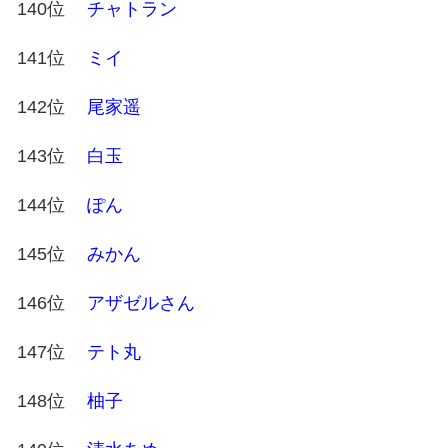
140位
チャトラン
141位
ミイ
142位
尾家遥
143位
白玉
144位
ぽん
145位
みかん
146位
アザゼルさん
147位
テト丸
148位
柚子