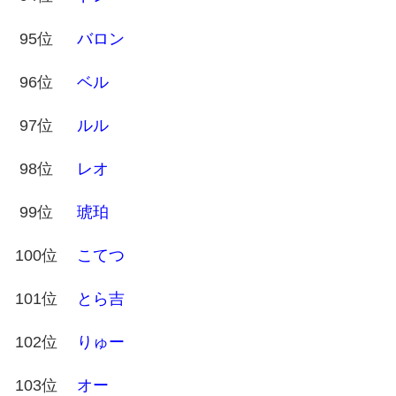
95位
バロン
96位
ベル
97位
ルル
98位
レオ
99位
琥珀
100位
こてつ
101位
とら吉
102位
りゅー
103位
オー