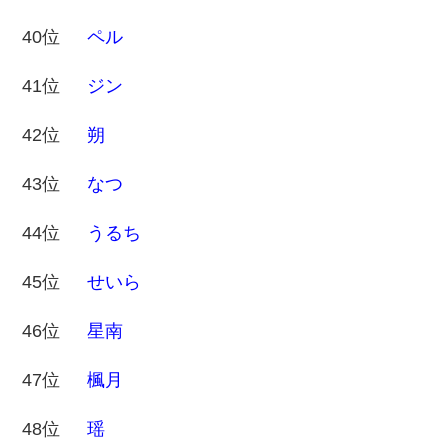
40位
ペル
41位
ジン
42位
朔
43位
なつ
44位
うるち
45位
せいら
46位
星南
47位
楓月
48位
瑶