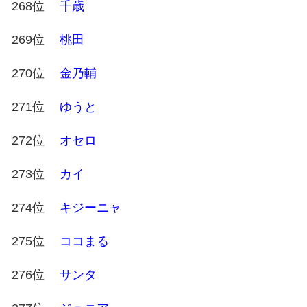
268位
千歳
269位
桃田
270位
金乃輔
271位
ゆうと
272位
オセロ
273位
カイ
274位
キジーニャ
275位
ココまる
276位
サンタ