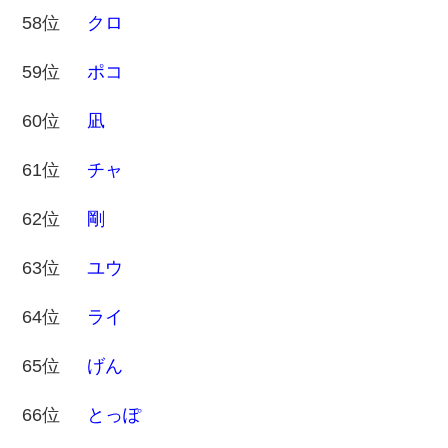
58位
クロ
59位
ポコ
60位
凪
61位
チャ
62位
剛
63位
ユウ
64位
ライ
65位
げん
66位
とっぽ