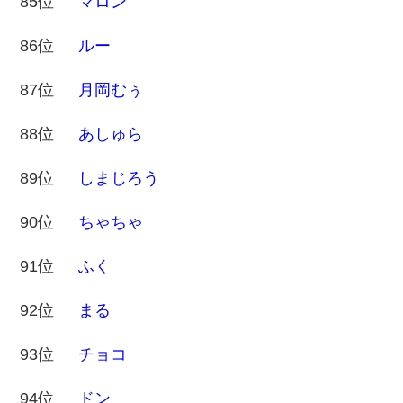
85位
マロン
86位
ルー
87位
月岡むぅ
88位
あしゅら
89位
しまじろう
90位
ちゃちゃ
91位
ふく
92位
まる
93位
チョコ
94位
ドン