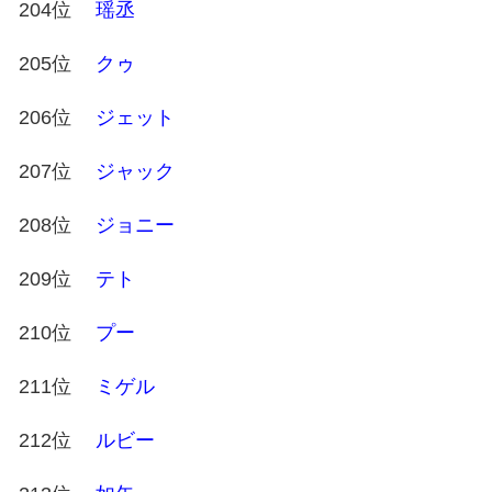
204位
瑶丞
205位
クゥ
206位
ジェット
207位
ジャック
208位
ジョニー
209位
テト
210位
プー
211位
ミゲル
212位
ルビー