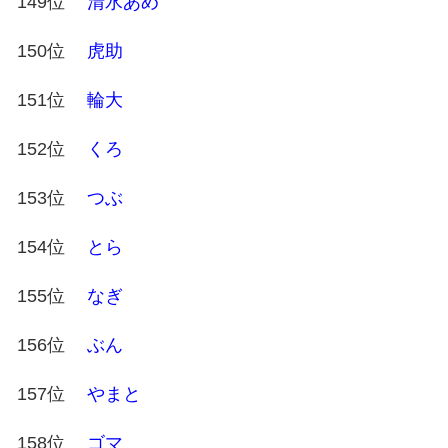
149位
清水あめ
150位
虎助
151位
輪大
152位
くろ
153位
つぶ
154位
とら
155位
なぎ
156位
ぶん
157位
やまと
158位
ゴマ