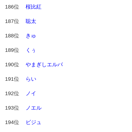
186位
桜比紅
187位
聡太
188位
きゅ
189位
くぅ
190位
やまぎしエルバ
191位
らい
192位
ノイ
193位
ノエル
194位
ビジュ