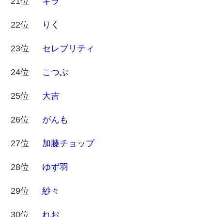
21位
キラ
22位
りく
23位
セレブリティ
24位
こつぶ
25位
大吉
26位
がんも
27位
加藤チョップ
28位
ゆず羽
29位
紗々
30位
れお