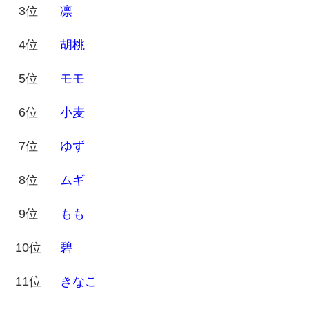
3位
凛
4位
胡桃
5位
モモ
6位
小麦
7位
ゆず
8位
ムギ
9位
もも
10位
碧
11位
きなこ