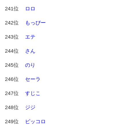
241位
ロロ
242位
もっぴー
243位
エテ
244位
さん
245位
のり
246位
セーラ
247位
すじこ
248位
ジジ
249位
ピッコロ