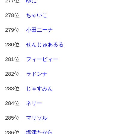
277位
ゆに
278位
ちゃいこ
279位
小田二ーナ
280位
せんじゅあるる
281位
フィービィー
282位
ラドンナ
283位
じゃすみん
284位
ネリー
285位
マリソル
286位
塩津たから