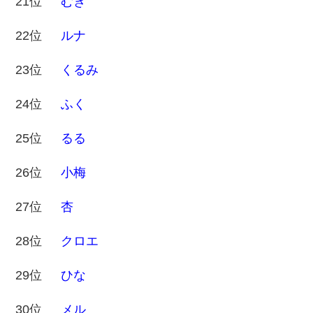
21位
むぎ
22位
ルナ
23位
くるみ
24位
ふく
25位
るる
26位
小梅
27位
杏
28位
クロエ
29位
ひな
30位
メル