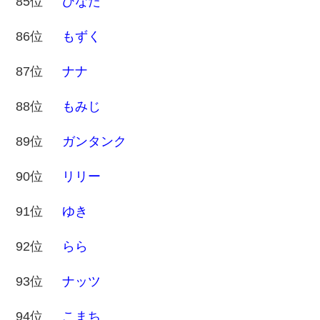
85位
ひなた
86位
もずく
87位
ナナ
88位
もみじ
89位
ガンタンク
90位
リリー
91位
ゆき
92位
らら
93位
ナッツ
94位
こまち