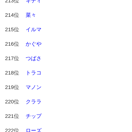
213位
キティ
214位
菜々
215位
イルマ
216位
かぐや
217位
つばさ
218位
トラコ
219位
マノン
220位
クララ
221位
チップ
222位
ローズ