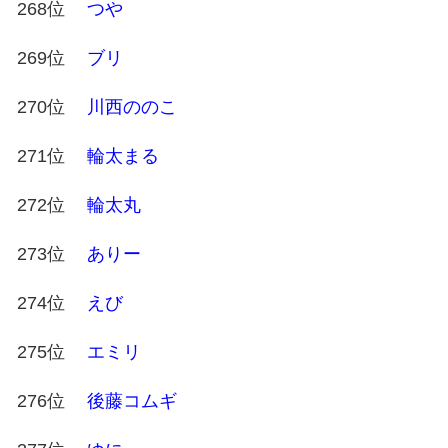
268位
つや
269位
ブリ
270位
川西ののこ
271位
輪太まる
272位
輪太丸
273位
ありー
274位
えび
275位
エミリ
276位
後藤コムギ