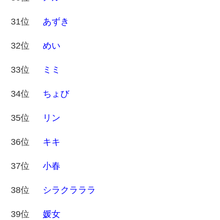
31位
あずき
32位
めい
33位
ミミ
34位
ちょび
35位
リン
36位
キキ
37位
小春
38位
シラクラララ
39位
媛女