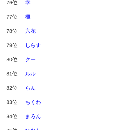
76位
幸
77位
楓
78位
六花
79位
しらす
80位
クー
81位
ルル
82位
らん
83位
ちくわ
84位
まろん