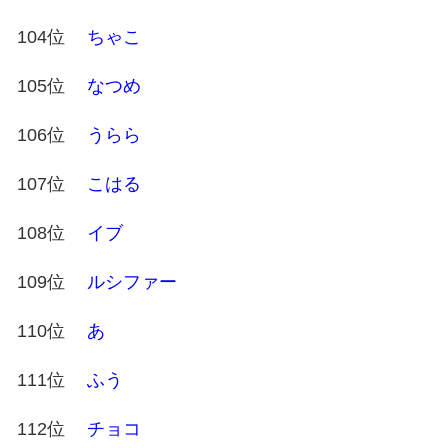
104位
ちゃこ
105位
なつめ
106位
うらら
107位
こはる
108位
イブ
109位
ルシファー
110位
あ
111位
ふう
112位
チョコ