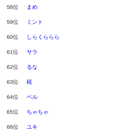
58位
まめ
59位
ミント
60位
しらくららら
61位
サラ
62位
るな
63位
椛
64位
ベル
65位
ちゃちゃ
66位
ユキ