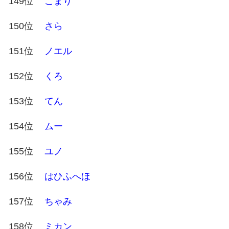
149位
こまり
150位
さら
151位
ノエル
152位
くろ
153位
てん
154位
ムー
155位
ユノ
156位
はひふへほ
157位
ちゃみ
158位
ミカン