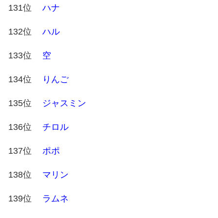
131位
ハナ
132位
ハル
133位
空
134位
りんご
135位
ジャスミン
136位
チロル
137位
ポポ
138位
マリン
139位
ラムネ