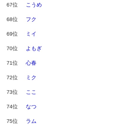
67位
こうめ
68位
フク
69位
ミイ
70位
よもぎ
71位
心春
72位
ミク
73位
ここ
74位
なつ
75位
ラム