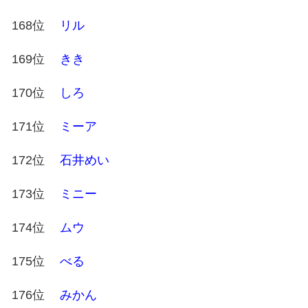
168位
リル
169位
きき
170位
しろ
171位
ミーア
172位
石井めい
173位
ミニー
174位
ムウ
175位
べる
176位
みかん