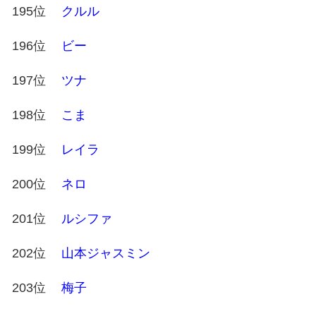
195位
クルル
196位
ビー
197位
ツナ
198位
こま
199位
レイラ
200位
ネロ
201位
ルシファ
202位
山本ジャスミン
203位
梅子