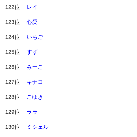
122位
レイ
123位
心愛
124位
いちご
125位
すず
126位
みーこ
127位
キナコ
128位
こゆき
129位
ララ
130位
ミシェル